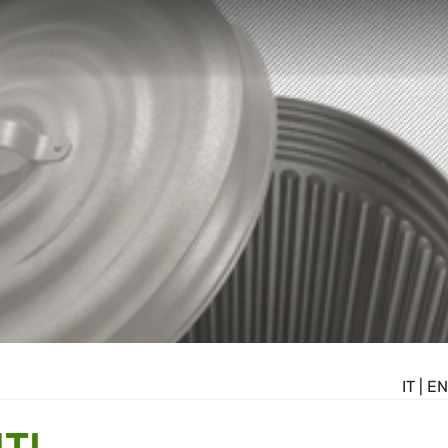
IT
|
EN
TI