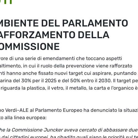
MBIENTE DEL PARLAMENTO
RAFFORZAMENTO DELLA
OMMISSIONE
ore di una serie di emendamenti che toccano aspetti
timento, in cui il ruolo della prevenzione viene rafforzato
enti hanno anche fissato nuovi target cui aspirare, puntando
arina del 30% per il 2025 e del 50% entro il 2030. Il target pe
guarda la plastica, il vetro, il metallo, la carta e l'organico è
 Verdi-ALE al Parlamento Europeo ha denunciato la situaz
o alla linea europea:
vi che la Commissione Juncker aveva cercato di abbassare due
dai cittadini europei, ha ribadito quali siano le priorità sul t