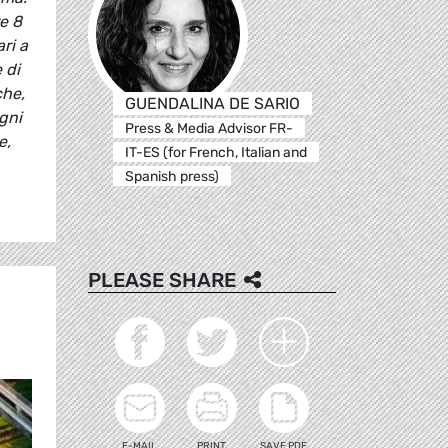
e 8
ri a
 di
che,
GUENDALINA DE SARIO
ogni
Press & Media Advisor FR-
e,
IT-ES (for French, Italian and
Spanish press)
PLEASE SHARE
E-MAIL
PRINT
SAVE PDF