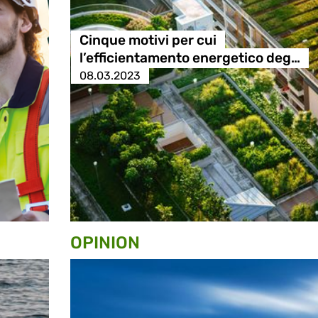
Cinque motivi per cui
l’efficientamento energetico deg…
08.03.2023
OPINION