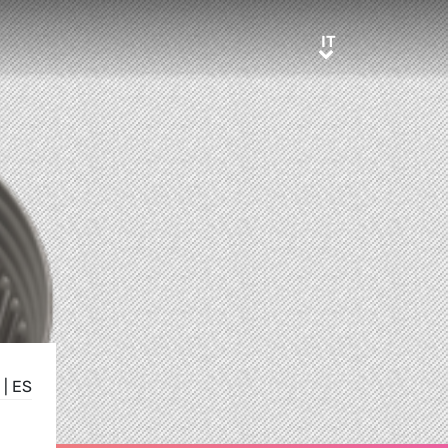
IT
IT
|
ES