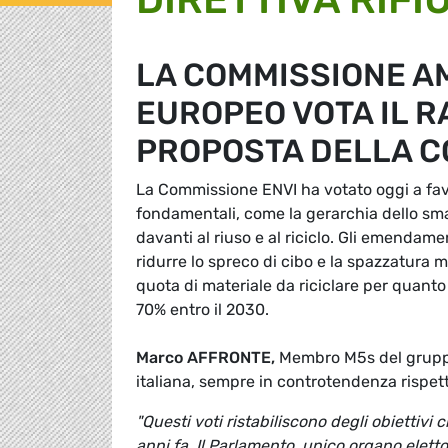
LA COMMISSIONE A
EUROPEO VOTA IL 
PROPOSTA DELLA C
La Commissione ENVI ha votato oggi a fav
fondamentali, come la gerarchia dello smal
davanti al riuso e al riciclo. Gli emendam
ridurre lo spreco di cibo e la spazzatura m
quota di materiale da riciclare per quanto ri
70% entro il 2030.
Marco AFFRONTE,
Membro M5s del gruppo
italiana, sempre in controtendenza rispett
"Questi voti ristabiliscono degli obietti
anni fa. Il Parlamento, unico organo eletto 