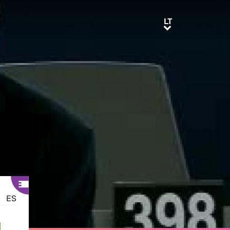
LT
LT
ES
L