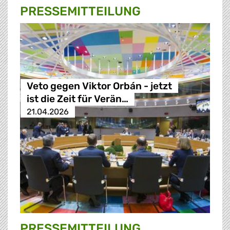
PRESSE­MITTEILUNG
Veto gegen Viktor Orbán - jetzt
ist die Zeit für Verän…
21.04.2026
PRESSE­MITTEILUNG