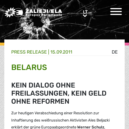
Greens/EFA Home
LT
LT
PRESS RELEASE |
15.09.2011
DE
BELARUS
KEIN DIALOG OHNE
FREILASSUNGEN, KEIN GELD
OHNE REFORMEN
Zur heutigen Verabschiedung einer Resolution zur
Inhaftierung des weißrussischen Aktivisten Ales Beljazki
erklärt der grüne Europaabgeordnete
Werner Schulz
,