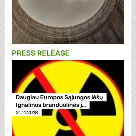
PRESS RELEASE
Daugiau Europos Sąjungos lėšų
Ignalinos branduolinės j…
21.11.2018