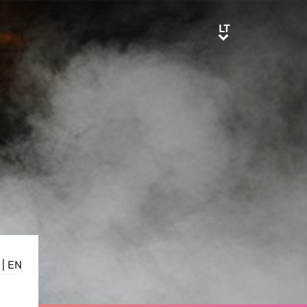
LT
LT
|
EN