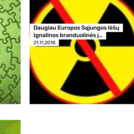
Daugiau Europos Sąjungos lėšų
Ignalinos branduolinės j…
21.11.2018