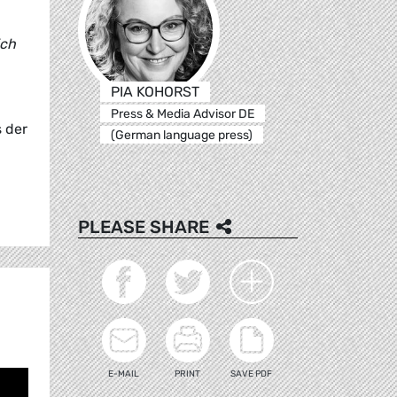
ich
PIA KOHORST
Press & Media Advisor DE
 der
(German language press)
PLEASE SHARE
E-MAIL
PRINT
SAVE PDF