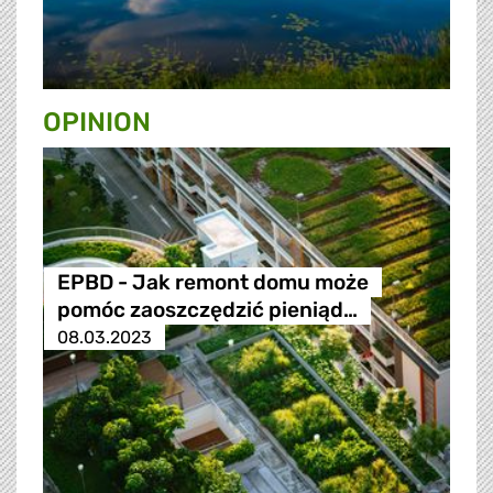
OPINION
EPBD - Jak remont domu może
pomóc zaoszczędzić pieniąd…
08.03.2023