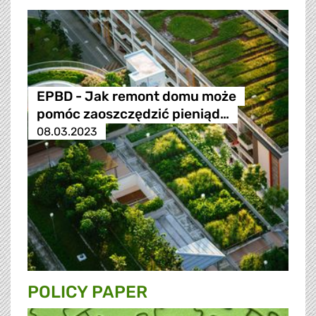
EPBD - Jak remont domu może
pomóc zaoszczędzić pieniąd…
08.03.2023
POLICY PAPER