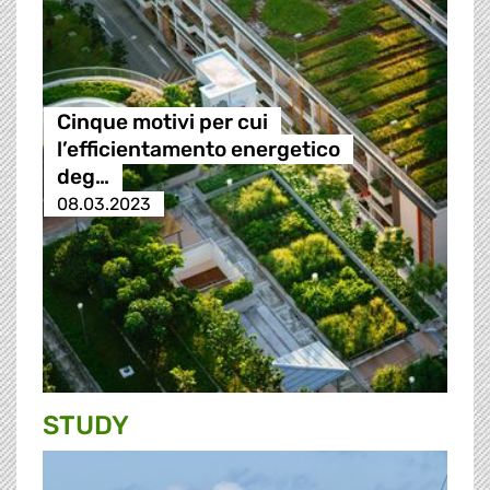
Cinque motivi per cui
l’efficientamento energetico
deg…
08.03.2023
STUDY