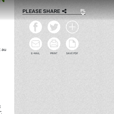
PL
PLEASE SHARE
PL
t au
E-MAIL
PRINT
SAVE PDF
t
",