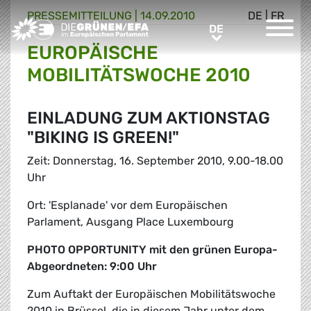
PRESSE­MITTEILUNG
|
14.09.2010
DE
|
FR
Greens/EFA Home
DE
DE
EUROPÄISCHE
MOBILITÄTSWOCHE 2010
EINLADUNG ZUM AKTIONSTAG
"BIKING IS GREEN!"
Zeit: Donnerstag, 16. September 2010, 9.00-18.00
Uhr
Ort: 'Esplanade' vor dem Europäischen
Parlament, Ausgang Place Luxembourg
PHOTO OPPORTUNITY mit den grünen Europa-
Abgeordneten: 9:00 Uhr
Zum Auftakt der Europäischen Mobilitätswoche
2010 in Brüssel, die in diesem Jahr unter dem