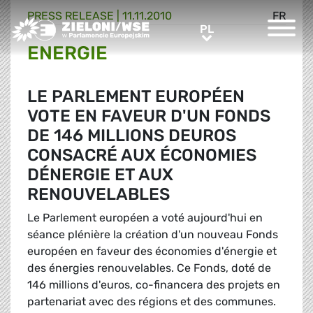
PRESS RELEASE |
11.11.2010
FR
Greens/EFA Home
PL
PL
ENERGIE
LE PARLEMENT EUROPÉEN
VOTE EN FAVEUR D'UN FONDS
DE 146 MILLIONS DEUROS
CONSACRÉ AUX ÉCONOMIES
DÉNERGIE ET AUX
RENOUVELABLES
Le Parlement européen a voté aujourd'hui en
séance plénière la création d'un nouveau Fonds
européen en faveur des économies d'énergie et
des énergies renouvelables. Ce Fonds, doté de
146 millions d'euros, co-financera des projets en
partenariat avec des régions et des communes.