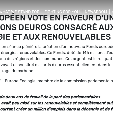
WHAT WE STAND FOR
FIGHTING FOR YOU
NEWSROOM
OPÉEN VOTE EN FAVEUR D'U
 menu
show/hide sub menu
show/hide sub menu
show/hide su
IONS DEUROS CONSACRÉ AU
GIE ET AUX RENOUVELABLES
i en séance plénière la création d'un nouveau Fonds europ
énergies renouvelables. Ce Fonds, doté de 146 millions d'eu
vec des régions et des communes. Cet argent est le reliquat
oyait d'investir 4 milliards d'euros essentiellement dans le
ockage du carbone.
E - Europe Ecologie, membre de la commission parlementair
 de deux ans de travail de la part des parlementaires
 avait peu misé sur les renouvelables et complètement oub
ourtant créer un million d'emplois dans la décennie et de f