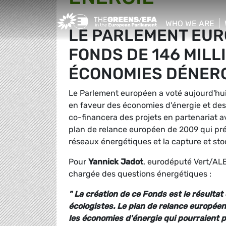
Greens/EFA Home
WHO WE ARE
LE PARLEMENT EUR
show/hide sub
FONDS DE 146 MILL
ÉCONOMIES DÉNER
Le Parlement européen a voté aujourd'hu
en faveur des économies d'énergie et des 
co-financera des projets en partenariat a
plan de relance européen de 2009 qui prév
réseaux énergétiques et la capture et st
Pour
Yannick Jadot
, eurodéputé Vert/AL
chargée des questions énergétiques :
" La création de ce Fonds est le résultat
écologistes. Le plan de relance européen
les économies d'énergie qui pourraient p