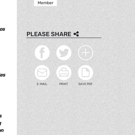
Member
ros
PLEASE SHARE
des
E-MAIL
PRINT
SAVE PDF
s
g
on