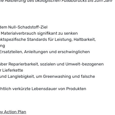
 die Halbierung des ökologischen Fußabdrucks bis zum Jahr
dem Null-Schadstoff-Ziel
Materialverbrauch signifikant zu senken
ktspezifische Standards für Leistung, Haltbarkeit,
ung
Ersatzteilen, Anleitungen und erschwinglichen
 über Reparierbarkeit, sozialen und Umwelt-bezogenen
 Lieferkette
 und Langlebigkeit, um Greenwashing und falsche
tlich verkürzte Lebensdauer von Produkten
y Action Plan