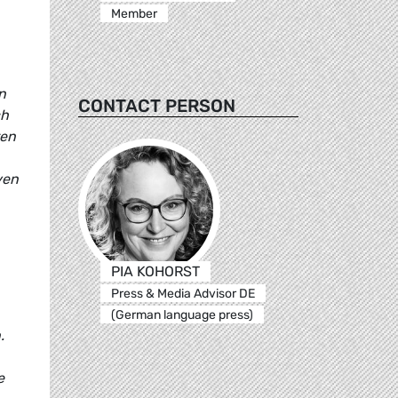
Member
n
CONTACT PERSON
ch
ten
ven
PIA KOHORST
Press & Media Advisor DE
(German language press)
.
e