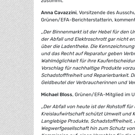
zustimmt.
Anna Cavazzini
, Vorsitzende des Aussch
Grünen/EFA-Berichterstatterin, kommenti
„Der Binnenmarkt ist der Hebel für den Um
der Abfall und Elektroschrott gar nicht e
über die Ladentheke. Die Kennzeichnung
und das Recht auf Reparatur geben Ver
Wahlmöglichkeit für ihre Kaufentscheidun
Vorschlag für nachhaltige Produkte vorzu
Schadstofffreiheit und Reparierbarkeit. D
Geldbeutel der Verbraucherinnen und Ver
Michael Bloss
, Grünen/EFA-Mitglied im 
„Der Abfall von heute ist der Rohstoff für
Kreislaufwirtschaft schützt Umwelt und
Langlebige Produkte, Schadstofffreiheit
Wegwerfgesellschaft hin zum Schutz von