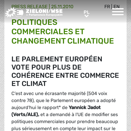
PRESS RELEASE |
25.11.2010
FR
|
EN
Greens/EFA Home
PL
PL
POLITIQUES
COMMERCIALES ET
CHANGEMENT CLIMATIQUE
LE PARLEMENT EUROPÉEN
VOTE POUR PLUS DE
COHÉRENCE ENTRE COMMERCE
ET CLIMAT
C'est avec une écrasante majorité (504 voix
contre 78), que le Parlement européen a adopté
aujourd'hui le rapport* de
Yannick Jadot
(Verts/ALE),
et a demandé à l'UE de modifier ses
politiques commerciales pour prendre beaucoup
plus sérieusement en compte leur impact sur le