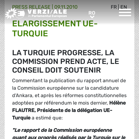
PRESS RELEASE |
09.11.2010
FR
|
EN
Greens/EFA Home
RO
RO
ELARGISSEMENT UE-
TURQUIE
LA TURQUIE PROGRESSE, LA
COMMISSION PREND ACTE, LE
CONSEIL DOIT SOUTENIR
Commentant la publication du rapport annuel de
la Commission européenne sur la candidature
d'Ankara, et après les réformes constitutionnelles
adoptées par référendum le mois dernier,
Hélène
FLAUTRE, Présidente de la délégation UE-
Turquie
a estimé que:
"Le
rapport de la Commission européenne
quant aux progrès réalisés par la Turquie sur le