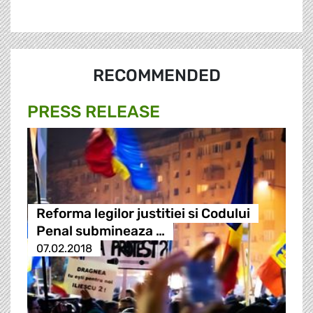
RECOMMENDED
PRESS RELEASE
Reforma legilor justitiei si Codului
Penal submineaza …
07.02.2018