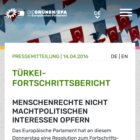
Greens/EFA Home
DE
DE
PRESSE­MITTEILUNG
|
14.04.2016
DE
|
EN
TÜRKEI-
FORTSCHRITTSBERICHT
MENSCHENRECHTE NICHT
MACHTPOLITISCHEN
INTERESSEN OPFERN
Das Europäische Parlament hat an diesem
Donnerstag eine Resolution zum Fortschritts-