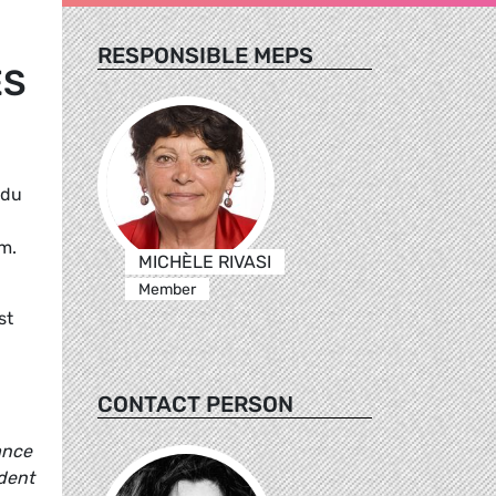
RESPONSIBLE MEPS
ES
 du
m.
MICHÈLE RIVASI
Member
st
CONTACT PERSON
ance
ident