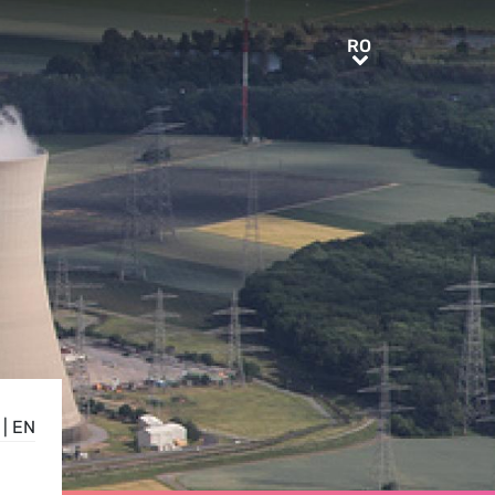
RO
RO
|
EN