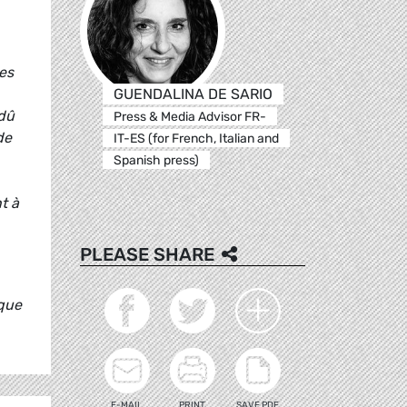
es
GUENDALINA DE SARIO
 dû
Press & Media Advisor FR-
de
IT-ES (for French, Italian and
Spanish press)
t à
PLEASE SHARE
 que
E-MAIL
PRINT
SAVE PDF