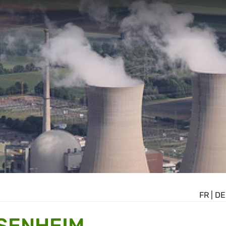
FR
|
DE
SSENHEIM