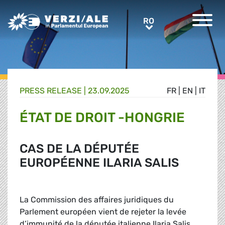
Greens/EFA Home
RO
RO
PRESS RELEASE |
23.09.2025
FR
|
EN
|
IT
ÉTAT DE DROIT -HONGRIE
CAS DE LA DÉPUTÉE
EUROPÉENNE ILARIA SALIS
La Commission des affaires juridiques du
Parlement européen vient de rejeter la levée
d’immunité de la députée italienne Ilaria Salis