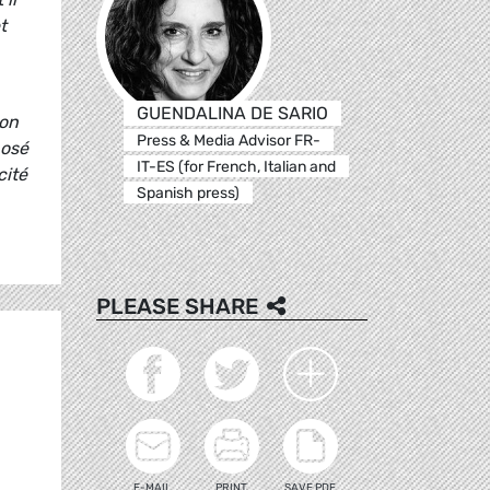
t
GUENDALINA DE SARIO
son
Press & Media Advisor FR-
posé
IT-ES (for French, Italian and
cité
Spanish press)
PLEASE SHARE
E-MAIL
PRINT
SAVE PDF