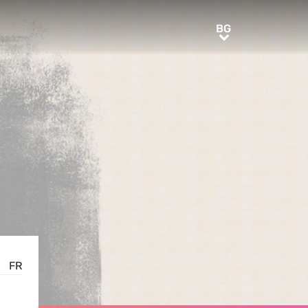
BG
BG
FR