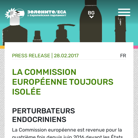
Greens/EFA Home
BG
BG
PRESS RELEASE |
28.02.2017
FR
LA COMMISSION
EUROPÉENNE TOUJOURS
ISOLÉE
PERTURBATEURS
ENDOCRINIENS
La Commission européenne est revenue pour la
quatrième fois depuis juin 2016 devant les États