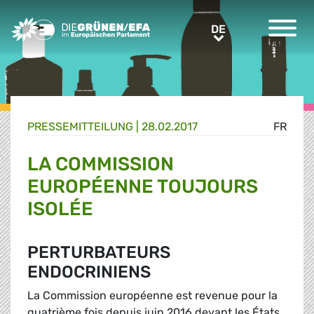
Greens/EFA Home
DE
DE
PRESSE­MITTEILUNG
|
28.02.2017
FR
LA COMMISSION
EUROPÉENNE TOUJOURS
ISOLÉE
PERTURBATEURS
ENDOCRINIENS
La Commission européenne est revenue pour la
quatrième fois depuis juin 2016 devant les États