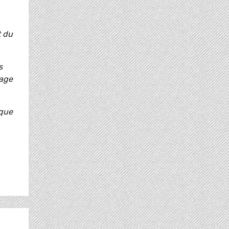
t du
s
tage
ique