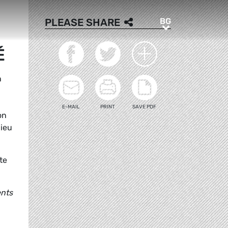
BG
PLEASE SHARE
BG
É
n
E-MAIL
PRINT
SAVE PDF
on
lieu
te
ents