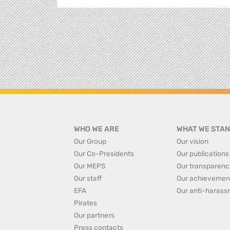
WHO WE ARE
WHAT WE STAN
Our Group
Our vision
Our Co-Presidents
Our publications
Our MEPS
Our transparenc
Our staff
Our achievemen
EFA
Our anti-harass
Pirates
Our partners
Press contacts