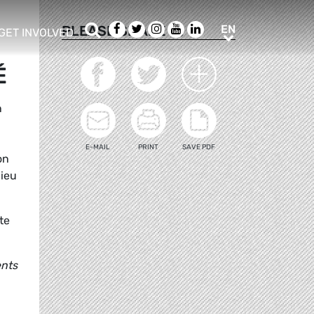
Search
Facebook
Twitter
Instagram
Youtube
LinkedIn
EN
PLEASE SHARE
EN
GET INVOLVED
b menu
show/hide sub menu
É
n
E-MAIL
PRINT
SAVE PDF
on
lieu
te
ents