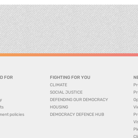
D FOR
FIGHTING FOR YOU
N
CLIMATE
Pr
SOCIAL JUSTICE
Pr
y
DEFENDING OUR DEMOCRACY
Op
ts
HOUSING
Vi
ment policies
DEMOCRACY DEFENCE HUB
Pr
Vi
Pl
Cl