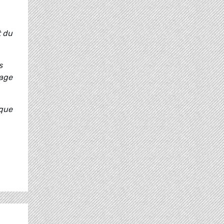
t du
s
tage
ique