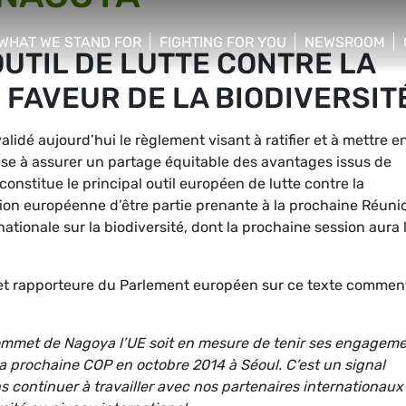
WHAT WE STAND FOR
FIGHTING FOR YOU
NEWSROOM
OUTIL DE LUTTE CONTRE LA
 menu
show/hide sub menu
show/hide sub menu
show/hide su
N FAVEUR DE LA BIODIVERSIT
idé aujourd’hui le règlement visant à ratifier et à mettre e
ise à assurer un partage équitable des avantages issus de
constitue le principal outil européen de lutte contre la
Union européenne d’être partie prenante à la prochaine Réuni
ationale sur la biodiversité, dont la prochaine session aura 
 et rapporteure du Parlement européen sur ce texte commen
sommet de Nagoya l’UE soit en mesure de tenir ses engagem
 la prochaine COP en octobre 2014 à Séoul. C’est un signal
 continuer à travailler avec nos partenaires internationaux