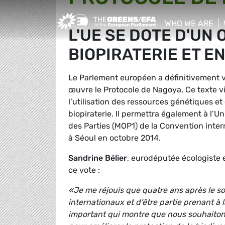
Greens/EFA Home
WHO WE ARE
L'UE SE DOTE D'UN 
show/hide sub
BIOPIRATERIE ET E
Le Parlement européen a définitivement val
œuvre le Protocole de Nagoya. Ce texte v
l’utilisation des ressources génétiques et 
biopiraterie. Il permettra également à l’
des Parties (MOP1) de la Convention intern
à Séoul en octobre 2014.
Sandrine Bélier
, eurodéputée écologiste
ce vote :
«Je me réjouis que quatre ans après le 
internationaux et d’être partie prenant à
important qui montre que nous souhaitons