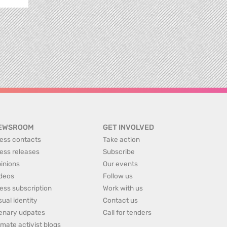
EWSROOM
GET INVOLVED
ess contacts
Take action
ess releases
Subscribe
inions
Our events
deos
Follow us
ess subscription
Work with us
sual identity
Contact us
enary udpates
Call for tenders
imate activist blogs