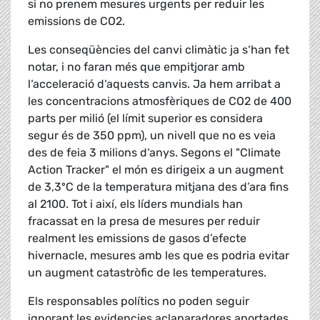
si no prenem mesures urgents per reduir les
emissions de CO2.
Les conseqüències del canvi climàtic ja s‘han fet
notar, i no faran més que empitjorar amb
l‘acceleració d‘aquests canvis. Ja hem arribat a
les concentracions atmosfèriques de CO2 de 400
parts per milió (el límit superior es considera
segur és de 350 ppm), un nivell que no es veia
des de feia 3 milions d‘anys. Segons el "Climate
Action Tracker" el món es dirigeix a un augment
de 3,3ºC de la temperatura mitjana des d’ara fins
al 2100. Tot i així, els líders mundials han
fracassat en la presa de mesures per reduir
realment les emissions de gasos d’efecte
hivernacle, mesures amb les que es podria evitar
un augment catastròfic de les temperatures.
Els responsables polítics no poden seguir
ignorant les evidencies aclaparadores aportades