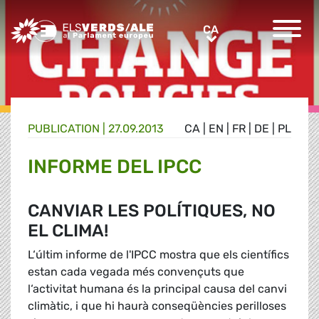
Greens/EFA Home
CA
CA
PUBLICATION |
27.09.2013
CA
|
EN
|
FR
|
DE
|
PL
INFORME DEL IPCC
CANVIAR LES POLÍTIQUES, NO
EL CLIMA!
L‘últim informe de l'IPCC mostra que els científics
estan cada vegada més convençuts que
l‘activitat humana és la principal causa del canvi
climàtic, i que hi haurà conseqüències perilloses