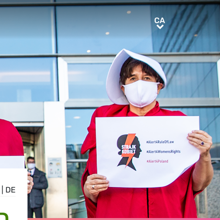
CA
CA
|
DE
D