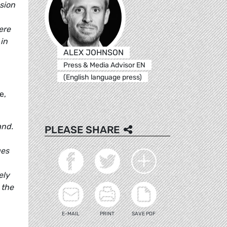
sion
ere
 in
ALEX JOHNSON
Press & Media Advisor EN
(English language press)
e,
and.
PLEASE SHARE
ues
ely
 the
E-MAIL
PRINT
SAVE PDF