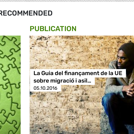
RECOMMENDED
PUBLICATION
La Guia del finançament de la UE
sobre migració i asil…
05.10.2016