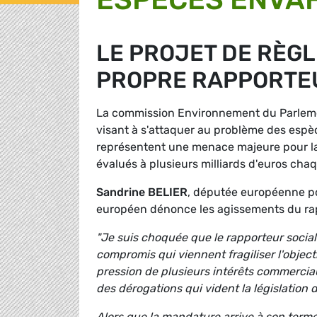
LE PROJET DE RÈG
PROPRE RAPPORTE
La commission Environnement du Parleme
visant à s'attaquer au problème des esp
représentent une menace majeure pour la
évalués à plusieurs milliards d'euros ch
Sandrine BELIER
, députée européenne p
européen dénonce les agissements du ra
"Je suis choquée que le rapporteur socia
compromis qui viennent fragiliser l'objecti
pression de plusieurs intérêts commerciaux
des dérogations qui vident la législation 
Alors que la mandature arrive à son term