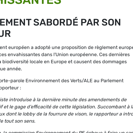
LEMENT SABORDÉ PAR SON
UR
nt européen a adopté une proposition de règlement europ
èces envahissantes dans l'Union européenne. Ces dernières
 biodiversité locale en Europe et causent des dommages
aque année.
orte-parole Environnement des Verts/ALE au Parlement
pporteur :
liste introduise à la dernière minute des amendements de
f et le gage d'efficacité de cette législation. Succombant à l
 dont le lobby de la fourrure de vison, le rapporteur a intr
de tout son sens.
e, la commission Environnement du PE échoue à faire un sa