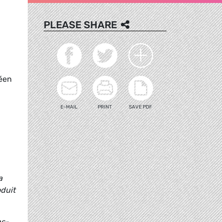
PLEASE SHARE
éen
E-MAIL
PRINT
SAVE PDF
a
oduit
ns-