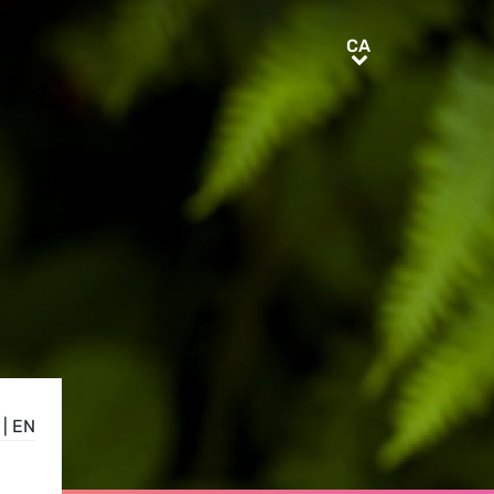
CA
CA
|
EN