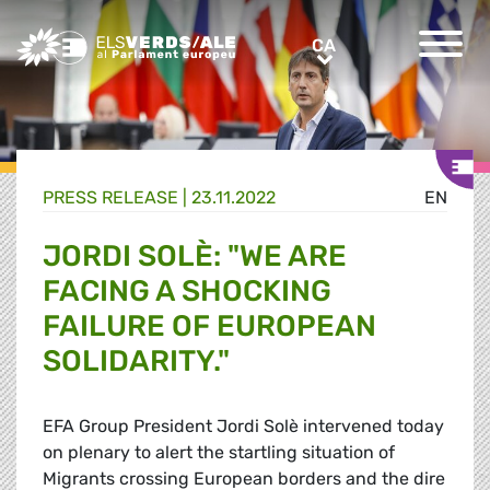
Greens/EFA Home
CA
CA
PRESS RELEASE |
23.11.2022
EN
JORDI SOLÈ: "WE ARE
FACING A SHOCKING
FAILURE OF EUROPEAN
SOLIDARITY."
EFA Group President Jordi Solè intervened today
on plenary to alert the startling situation of
Migrants crossing European borders and the dire