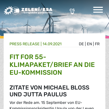
Greens/EFA Home
CS
CS
PRESS RELEASE |
14.09.2021
DE
|
EN
|
FR
FIT FOR 55-
KLIMAPAKET/BRIEF AN DIE
EU-KOMMISSION
ZITATE VON MICHAEL BLOSS
UND JUTTA PAULUS
Vor der Rede am. 15 September von EU-
Kommissionspräsidentin Ursula von der Leyen