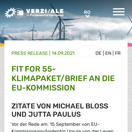
Greens/EFA Home
RO
RO
PRESS RELEASE |
14.09.2021
DE
|
EN
|
FR
FIT FOR 55-
KLIMAPAKET/BRIEF AN DIE
EU-KOMMISSION
ZITATE VON MICHAEL BLOSS
UND JUTTA PAULUS
Vor der Rede am. 15 September von EU-
Kommissionspräsidentin Ursula von der Leyen