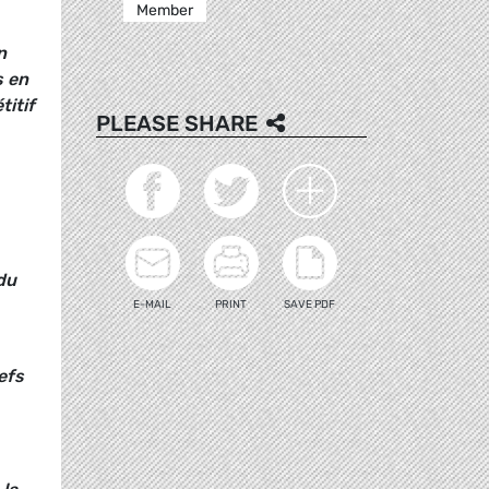
Member
n
s en
titif
PLEASE SHARE
du
E-MAIL
PRINT
SAVE PDF
efs