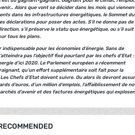
’est du gagnant-gagnant. Gagnant pour le climat, l’emploi,
venir… Alors que vont se décider dans les mois qui viennen
ments dans les infrastructures énergétiques, le Sommet du
es déclarations pour poser des actes. S’il ne donne pas de
rection, s’il préserve le statu quo énergétique, ou s’il suit
ur tous les plans.
r indispensable pour les économies d’énergie. Sans de
tteindra pas l’objectif fixé pourtant par les chefs d’Etat :
ergie d’ici 2020. Le Parlement européen a récemment
ignant, qu’un effort supplémentaire soit fait pour la
es Chefs d’Etat doivent suivre. Ou alors ils devront assu
iards d’euros, d’un million d’emplois, l’affaiblissement de no
marchés d’avenir et des factures énergétiques qui explosent
RECOMMENDED