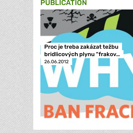
PUBLICATION
Proc je treba zakázat težbu
bridlicových plynu “frakov…
26.06.2012