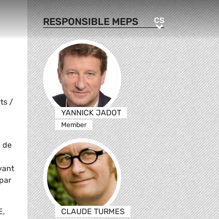
CS
RESPONSIBLE MEPS
CS
ts /
YANNICK JADOT
Member
n de
vant
 par
E,
CLAUDE TURMES