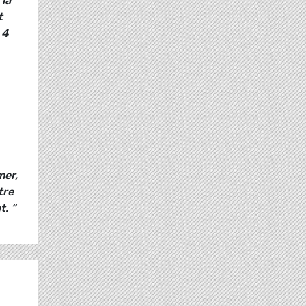
 la
t
 4
mer,
tre
. “