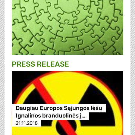
PRESS RELEASE
Daugiau Europos Sąjungos lėšų
Ignalinos branduolinės j…
21.11.2018