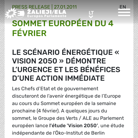
PRESS RELEASE |
27.01.2011
EN
Greens/EFA Home
LT
LT
SOMMET EUROPÉEN DU 4
FÉVRIER
LE SCÉNARIO ÉNERGÉTIQUE «
VISION 2050 » DÉMONTRE
L’URGENCE ET LES BÉNÉFICES
D’UNE ACTION IMMÉDIATE
Les Chefs d’Etat et de gouvernement
discuteront de l’avenir énergétique de l’Europe
au cours du Sommet européen de la semaine
prochaine (4 février). A quelques jours du
sommet, le Groupe des Verts / ALE au Parlement
européen lance
l'étude 'Vision 2050’
, une étude
indépendante de l'Öko-Institut de Berlin