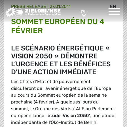
PRESS RELEASE |
27.01.2011
EN
Greens/EFA Home
PL
PL
SOMMET EUROPÉEN DU 4
FÉVRIER
LE SCÉNARIO ÉNERGÉTIQUE «
VISION 2050 » DÉMONTRE
L’URGENCE ET LES BÉNÉFICES
D’UNE ACTION IMMÉDIATE
Les Chefs d’Etat et de gouvernement
discuteront de l’avenir énergétique de l’Europe
au cours du Sommet européen de la semaine
prochaine (4 février). A quelques jours du
sommet, le Groupe des Verts / ALE au Parlement
européen lance
l'étude 'Vision 2050’
, une étude
indépendante de l'Öko-Institut de Berlin