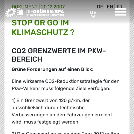
DOKUMENT
|
20.12.2007
DE
|
EN
|
FR
Greens/EFA Home
DE
DE
STOP OR GO IM
KLIMASCHUTZ ?
CO2 GRENZWERTE IM PKW-
BEREICH
Grüne Forderungen auf einen Blick:
Eine wirksame CO2-Reduktionsstrategie für den
Pkw-Verkehr muss folgende Ziele verfolgen:
1) Ein Grenzwert von 120 g/km, der
ausschließlich durch technische
Verbesserungen an den Fahrzeugen erreicht
wird, muss festgelegt werden
2) Der Grenzwert muss ab dem Jahr 2012 gelten