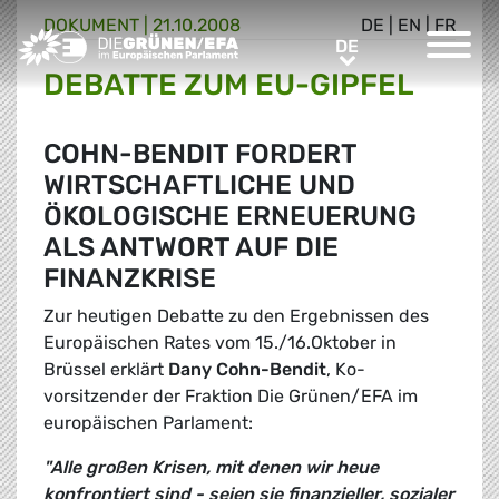
DOKUMENT
|
21.10.2008
DE
|
EN
|
FR
Greens/EFA Home
DE
DE
DEBATTE ZUM EU-GIPFEL
COHN-BENDIT FORDERT
WIRTSCHAFTLICHE UND
ÖKOLOGISCHE ERNEUERUNG
ALS ANTWORT AUF DIE
FINANZKRISE
Zur heutigen Debatte zu den Ergebnissen des
Europäischen Rates vom 15./16.Oktober in
Brüssel erklärt
Dany Cohn-Bendit
, Ko-
vorsitzender der Fraktion Die Grünen/EFA im
europäischen Parlament:
"Alle großen Krisen, mit denen wir heue
konfrontiert sind - seien sie finanzieller, sozialer