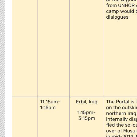
from UNHCR A
camp would be
dialogues.
11:15am-
Erbil, Iraq
The Portal is
1:15am
on the outskir
1:15pm-
northern Iraq
3:15pm
internally di
fled the so-c
over of Mosul
in mid-2014. E