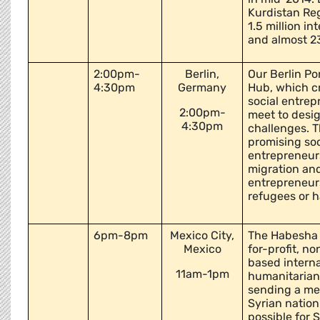
Kurdistan Re
1.5 million in
and almost 2
2:00pm-
Berlin,
Our Berlin Por
4:30pm
Germany
Hub, which c
social entrep
2:00pm-
meet to desig
4:30pm
challenges. T
promising soci
entrepreneurs
migration and
entrepreneurs
refugees or 
6pm-8pm
Mexico City,
The Habesha P
Mexico
for-profit, no
based intern
11am-1pm
humanitarian 
sending a mes
Syrian nation.
possible for 