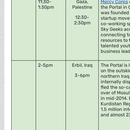
11:30-
Gaza,
Mercy Corps
1:30pm
Palestine
the Portal in
was founded i
12:30-
startup move
2:30pm
co-working sp
Sky Geeks ac
connecting t
resources to 
talented yout
business lead
2-5pm
Erbil, Iraq
The Portal is
on the outskir
3-6pm
northern Iraq
internally di
fled the so-c
over of Mosul
in mid-2014. E
Kurdistan Re
1.5 million in
and almost 2