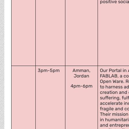
positive soci
3pm-5pm
Amman,
Our Portal in
Jordan
FABLAB, a co
Open Ware. R
4pm-6pm
to harness a
creation and
suffering, ful
accelerate in
fragile and c
Their mission
in humanitari
and entrepren