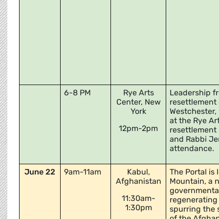
6-8 PM
Rye Arts
Leadership fr
Center, New
resettlement 
York
Westchester, 
at the Rye Ar
12pm-2pm
resettlement 
and Rabbi Jen
attendance.
June 22
9am-11am
Kabul,
The Portal is
Afghanistan
Mountain, a n
governmental
11:30am-
regenerating 
1:30pm
spurring the
of the Afghan