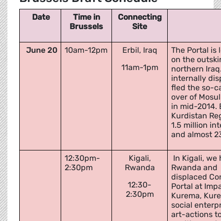
Date
Time in
Connecting
Brussels
Site
June 20
10am-12pm
Erbil, Iraq
The Portal is
on the outskir
11am-1pm
northern Iraq
internally di
fled the so-c
over of Mosul
in mid-2014. E
Kurdistan Re
1.5 million in
and almost 2
12:30pm-
Kigali,
In Kigali, w
2:30pm
Rwanda
Rwanda and
displaced Con
12:30-
Portal at Imp
2:30pm
Kurema, Kureb
social enterp
art-actions to