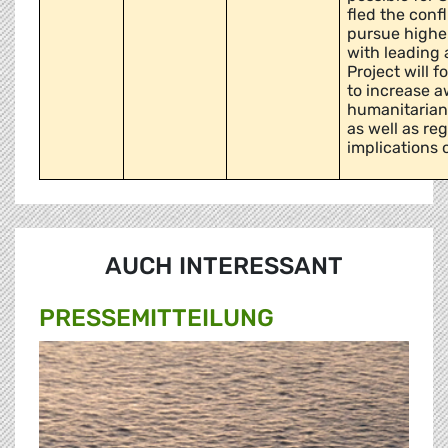
fled the confl
pursue higher
with leading 
Project will 
to increase 
humanitarian 
as well as re
implications o
AUCH INTERESSANT
PRESSE­MITTEILUNG