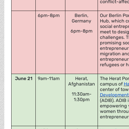
conflict-affe
6pm-8pm
Berlin,
Our Berlin Por
Germany
Hub, which c
social entrep
6pm-8pm
meet to desig
challenges. T
promising soci
entrepreneurs
migration and
entrepreneurs
refugees or 
June 21
9am-11am
Herat,
The Herat Por
Afghanistan
campus of
Ha
center of tow
11:30am-
Development 
1:30pm
(ADIB). ADIB 
empowering 
women throug
entrepreneur