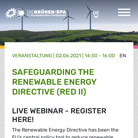
Greens/EFA Home
DE
DE
VERANSTALTUNG
|
02.06.2021 | 14:30 - 16:00
EN
SAFEGUARDING THE
RENEWABLE ENERGY
DIRECTIVE (RED II)
LIVE WEBINAR - REGISTER
HERE!
The Renewable Energy Directive has been the
EU’s central policy tool to reduce renewable