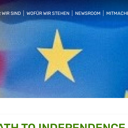
 WIR SIND
WOFÜR WIR STEHEN
NEWSROOM
MITMACH
w/hide sub menu
show/hide sub menu
show/hide sub menu
show/hid
ATH TO INDEPENDENCE