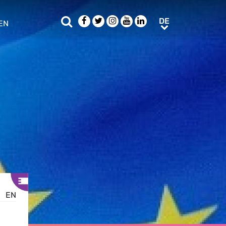
Suche
Facebook
Twitter
Instagram
Youtube
LinkedIn
DE
DE
EN
e sub menu
EN