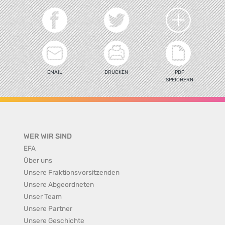
EMAIL
DRUCKEN
PDF
SPEICHERN
WER WIR SIND
EFA
Über uns
Unsere Fraktionsvorsitzenden
Unsere Abgeordneten
Unser Team
Unsere Partner
Unsere Geschichte