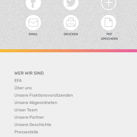
EMAIL
DRUCKEN
PDF
SPEICHERN
WER WIR SIND
EFA
Über uns
Unsere Fraktionsvorsitzenden
Unsere Abgeordneten
Unser Team
Unsere Partner
Unsere Geschichte
Pressestelle