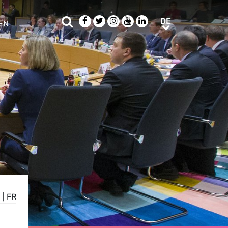
Suche
Facebook
Twitter
Instagram
Youtube
LinkedIn
DE
DE
EN
e sub menu
N
|
FR