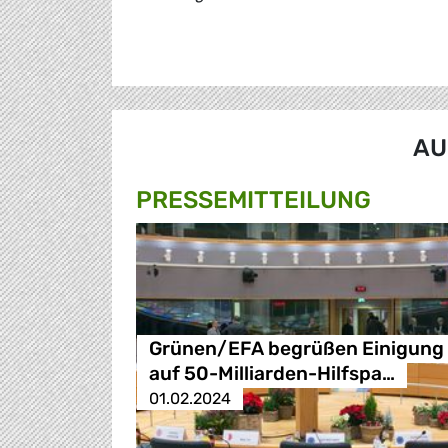
AU
PRESSE­MITTEILUNG
Grünen/EFA begrüßen Einigung
auf 50-Milliarden-Hilfspa…
01.02.2024