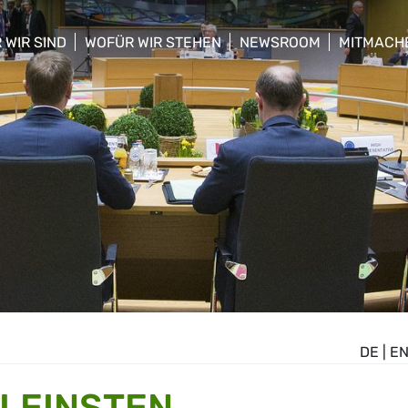
 WIR SIND
WOFÜR WIR STEHEN
NEWSROOM
MITMACH
w/hide sub menu
show/hide sub menu
show/hide sub menu
show/hid
DE
|
E
KLEINSTEN