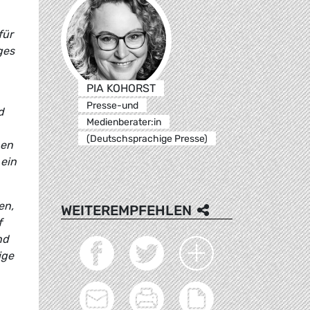
für
ges
PIA KOHORST
Presse-und
d
Medienberater:in
(Deutschsprachige Presse)
ben
 ein
en,
WEITEREMPFEHLEN
f
nd
ige