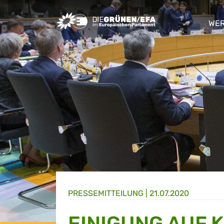
Greens/EFA Home
WER
sho
PRESSE­MITTEILUNG
|
21.07.2020
EINIGUNG AUF 