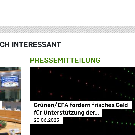
CH INTERESSANT
PRESSE­MITTEILUNG
Grünen/EFA fordern frisches Geld
für Unterstützung der…
20.06.2023