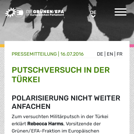
Greens/EFA Home
DE
DE
PRESSE­MITTEILUNG
|
16.07.2016
DE
|
EN
|
FR
PUTSCHVERSUCH IN DER
TÜRKEI
POLARISIERUNG NICHT WEITER
ANFACHEN
Zum versuchten Militärputsch in der Türkei
erklärt
Rebecca Harms
, Vorsitzende der
Grünen/EFA-Fraktion im Europäischen