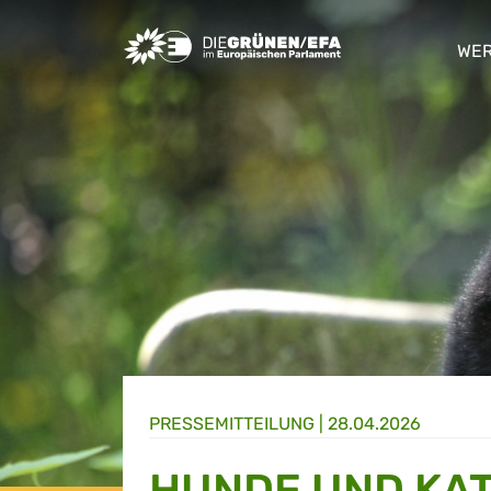
Greens/EFA Home
WER
sho
PRESSE­MITTEILUNG
|
28.04.2026
HUNDE UND KA