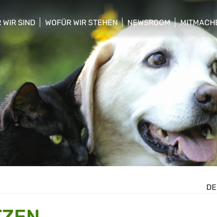
 WIR SIND
WOFÜR WIR STEHEN
NEWSROOM
MITMACH
w/hide sub menu
show/hide sub menu
show/hide sub menu
show/hid
DE
TZEN