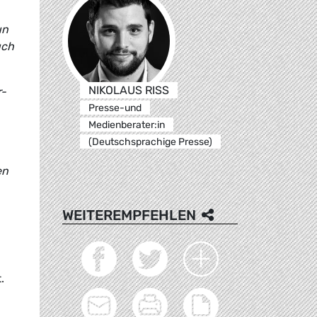
un
uch
NIKOLAUS RISS
r-
Presse-und
Medienberater:in
(Deutschsprachige Presse)
en
WEITEREMPFEHLEN
.