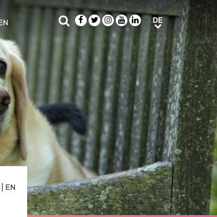
Suche
Facebook
Twitter
Instagram
Youtube
LinkedIn
DE
DE
EN
e sub menu
|
EN