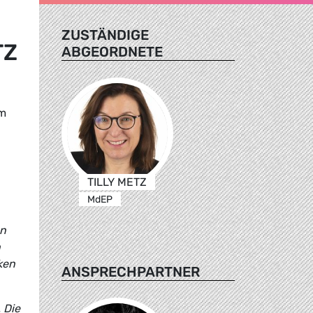
ZUSTÄNDIGE
Z
ABGEORDNETE
um
TILLY METZ
MdEP
on
n
ken
ANSPRECHPARTNER
 Die