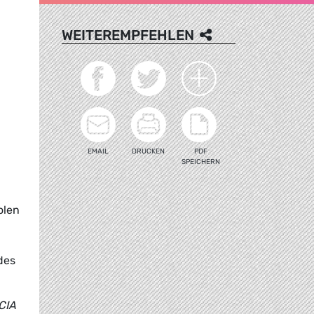
WEITEREMPFEHLEN
EMAIL
DRUCKEN
PDF
SPEICHERN
olen
des
CIA