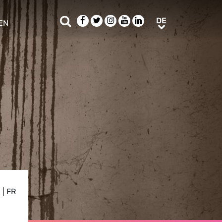
Suche
Facebook
Twitter
Instagram
Youtube
LinkedIn
DE
DE
EN
e sub menu
N
|
FR