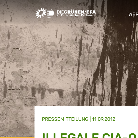
Greens/EFA Home
WER
sho
PRESSE­MITTEILUNG
|
11.09.2012
ILLEGALE CIA-