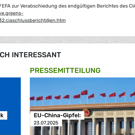
en/EFA zur Verabschiedung des endgültigen Berichtes des CI
ive.greens-
32.ciaschlussbericht@en.htm
CH INTERESSANT
PRESSE­MITTEILUNG
ik
EU-China-Gipfel:
23.07.2025