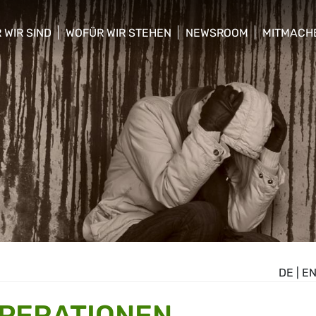
 WIR SIND
WOFÜR WIR STEHEN
NEWSROOM
MITMACH
w/hide sub menu
show/hide sub menu
show/hide sub menu
show/hid
DE
|
E
OPERATIONEN