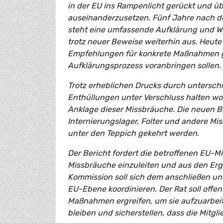
in der EU ins Rampenlicht gerückt und üb
auseinanderzusetzen. Fünf Jahre nach de
steht eine umfassende Aufklärung und W
trotz neuer Beweise weiterhin aus. Heute
Empfehlungen für konkrete Maßnahmen ge
Aufklärungsprozess voranbringen sollen.
Trotz erheblichen Drucks durch unterschi
Enthüllungen unter Verschluss halten woll
Anklage dieser Missbräuche. Die neuen Be
Internierungslager, Folter und andere M
unter den Teppich gekehrt werden.
Der Bericht fordert die betroffenen EU-
Missbräuche einzuleiten und aus den Erg
Kommission soll sich dem anschließen u
EU-Ebene koordinieren. Der Rat soll off
Maßnahmen ergreifen, um sie aufzuarbeit
bleiben und sicherstellen, dass die Mitgl