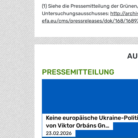
(1) Siehe die Pressemitteilung der Grün
Untersuchungsausschusses:
http://arch
efa.eu/cms/pressreleases/dok/168/1689
AU
PRESSE­MITTEILUNG
Keine europäische Ukraine-Polit
von Viktor Orbáns Gn…
23.02.2026