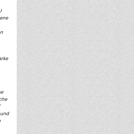
U
bene
en
arke
se
che
 und
g