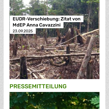
EUDR-Verschiebung: Zitat von
MdEP Anna Cavazzini
23.09.2025
PRESSE­MITTEILUNG