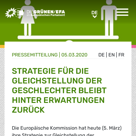
Greens/EFA Home
DE
DE
PRESSE­MITTEILUNG
|
05.03.2020
DE
|
EN
|
FR
STRATEGIE FÜR DIE
GLEICHSTELLUNG DER
GESCHLECHTER BLEIBT
HINTER ERWARTUNGEN
ZURÜCK
Die Europäische Kommission hat heute (5. März)
ihre Strategie zur Gleichstellung der