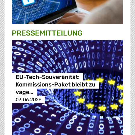
PRESSE­MITTEILUNG
EU-Tech-Souveränität:
Kommissions-Paket bleibt zu
vage…
03.06.2026