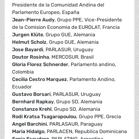
Presidente de la Comunidad Andina del
Parlamento Europeo, España
Jean-Pierre Audy
, Grupo PPE, Vice-Presidente
de la Comision Economia de EUROLAT, Francia
Jurgen Klüte
, Grupo GUE, Alemania
Helmut Scholz
, Grupo GUE, Alemania
Jose Bayardi
, PARLASUR, Uruguay
Doutor Rosinha
, MERCOSUR, Brasil
Gloria Florez Schnerder
, Parlamento andino,
Colombia
Cecilia Cestro Marquez
, Parlamento Andino,
Ecuador
Gustavo Borsari
, PARLASUR, Uruguay
Bernhard Rapkay
, Grupo SD, Alemania
Constanze Krehl
, Grupo SD, Alemania
Rodi Kratsa Tsagaropoulou
, Grupo PPE, Grecia
Angel Barchini
, PARLASAUR, Paraguay
Maria Hidalgo
, PARLACEN, Republica Dominicana
Sonia Escudero
, PARLATINO, Argentina