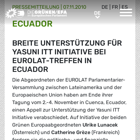
PRESSE­MITTEILUNG
|
07.11.2010
DE
|
FR
|
ES
Greens/EFA Home
DE
DE
ECUADOR
BREITE UNTERSTÜTZUNG FÜR
YASUNI ITT INITIATIVE BEI
EUROLAT-TREFFEN IN
ECUADOR
Die Abgeordneten der EUROLAT Parlamentarier-
Versammlung zwischen Lateinamerika und der
Europaeischen Union haben am Ende ihrer
Tagung vom 2.-4. November in Cuenca, Ecuador,
einen Appell zur Unterstützung der Yasuni ITT
Initiative verabschiedet. Auf Initiative der beiden
Grünen Europaabgeordneten
Ulrike Lunacek
(Österreich) und
Catherine Grèze
(Frankreich)
fordern sie die politische- und finanzielle