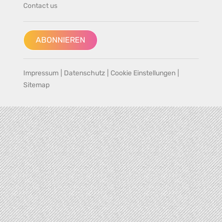
Contact us
ABONNIEREN
Impressum
|
Datenschutz
|
Cookie Einstellungen
|
Sitemap