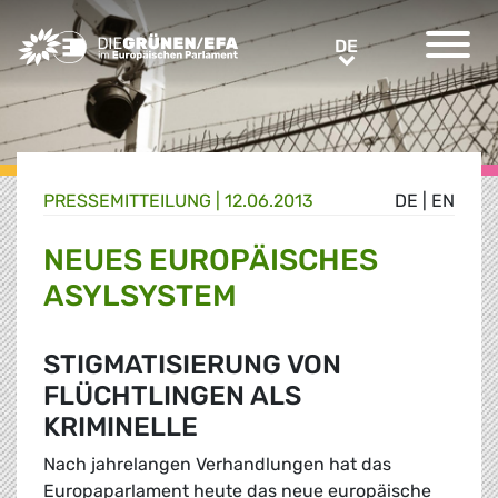
Greens/EFA Home
DE
DE
PRESSE­MITTEILUNG
|
12.06.2013
DE
|
EN
NEUES EUROPÄISCHES
ASYLSYSTEM
STIGMATISIERUNG VON
FLÜCHTLINGEN ALS
KRIMINELLE
Nach jahrelangen Verhandlungen hat das
Europaparlament heute das neue europäische